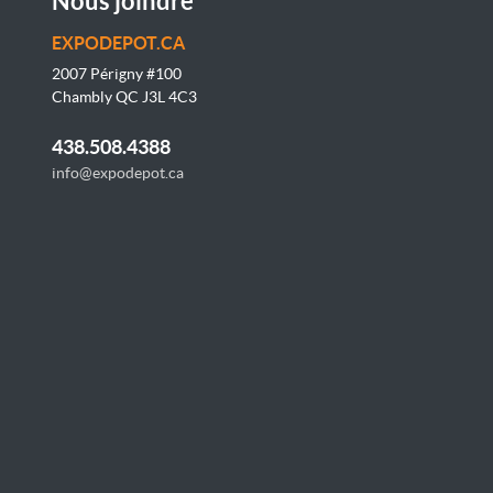
Nous joindre
EXPODEPOT.CA
2007 Périgny #100
Chambly QC J3L 4C3
438.508.4388
info@expodepot.ca