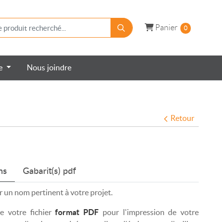
Panier
Panier
0
re
Nous joindre
Retour
ns
Gabarit(s) pdf
r un nom pertinent à votre projet.
re votre fichier
format PDF
pour l'impression de votre