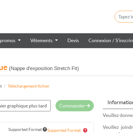
 promos
Vêtements
Devis
Connexion / S'inscri
que
(Nappe d'exposition Stretch Fit)
t
Téléchargement fichier
Informatio
ier graphique plus tard
Commander
Veuillez donne
Veuillez joind
Supported Format
Supported Format