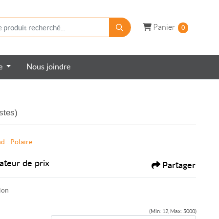
Panier
Panier
0
re
Nous joindre
stes)
d - Polaire
ateur de prix
Partager
ion
(Min: 12, Max: 5000)