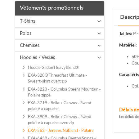
Vêtements promotionnels
Descrip
T-Shirts
Polos
Tailles:
P -
Matériel:
Chemises
50
%
Hoodies / Vestes
Cou
Hoodie Gildan HeavyBlend®
Caractéris
EXA-320Q Threadfast Ultimate -
Sweart-shirt quart zip
Col,
EXA-3220 - Columbia Steens Mountain -
Polaire zippé
EXA-3719 - Bella + Canvas - Sweat
polaire à capuche
Délais d
EXA-3909 - Bella + Canvas - Sweat
Les délais d
polaire à capuche avec zip
EXA-562 - Jerzees NuBlend - Polaire
EXA-6439 - Columbia Benton Spings -