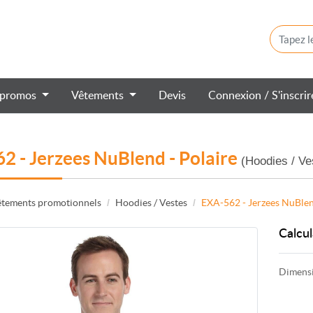
 promos
Vêtements
Devis
Connexion / S'inscri
2 - Jerzees NuBlend - Polaire
(Hoodies / Ve
tements promotionnels
Hoodies / Vestes
EXA-562 - Jerzees NuBlen
Calcul
Dimens