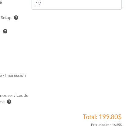
é
e Setup
r
e / Impression
 nos services de
sme
Total:
199.80$
Prix unitaire :
16.65$