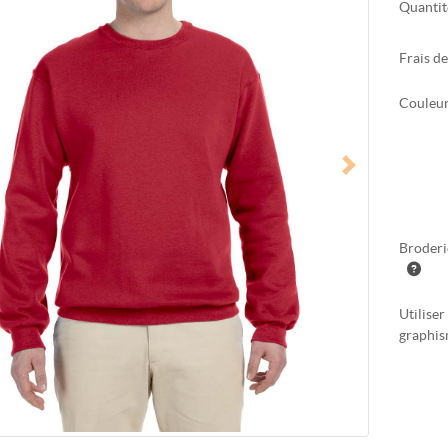
Quantit
Frais d
Couleu
Broderi
Utiliser
graphi