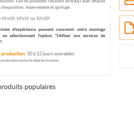
position. Fait de polyester résistant de 600D avec attache
 d'exposition. Imperméable et ignifuge.
 10'x10', 10'x15' ou 10'x20'.
istes d'expérience peuvent concevoir votre montage
 en sélectionnant l'option "Utiliser nos services de
".
e production:
10 à 12 jours ouvrables
e production exclus le délai de livraison
produits populaires