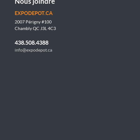
Nous joindre
EXPODEPOT.CA
2007 Périgny #100
Chambly QC J3L 4C3
438.508.4388
info@expodepot.ca