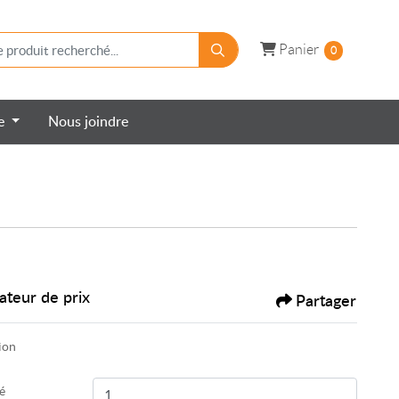
Panier
Panier
0
re
Nous joindre
ateur de prix
Partager
ion
é