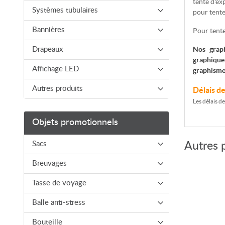
tente d'ex
Systèmes tubulaires
pour tente
Bannières
Pour tente
Nos graph
Drapeaux
graphique
Affichage LED
graphisme
Autres produits
Délais d
Les délais d
Objets promotionnels
Autres 
Sacs
Breuvages
Tasse de voyage
Balle anti-stress
Bouteille